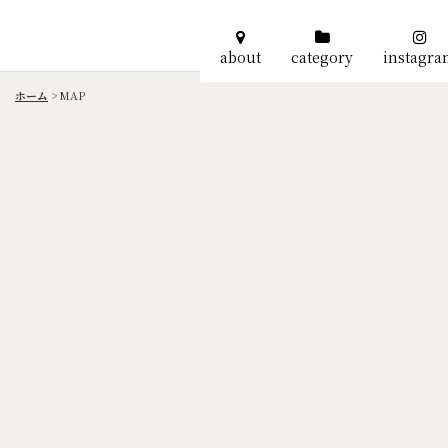
about
category
instagr
ホーム
>
MAP