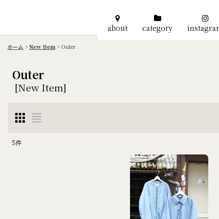
about
category
instagr
ホーム
>
New Item
>
Outer
Outer
[
New Item
]
5
件
表示数
:
並び順
: