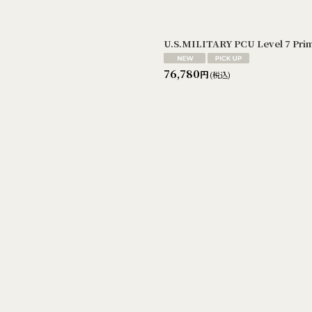
U.S.MILITARY PCU Level 7 Pri
76,780
円
(税込)