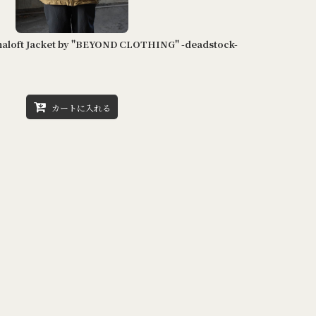
maloft Jacket by "BEYOND CLOTHING" -deadstock-
カートに入れる