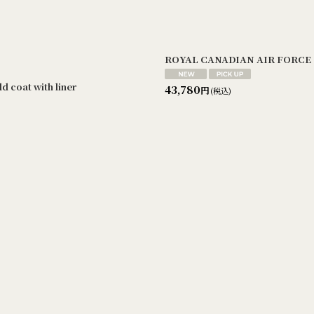
ROYAL CANADIAN AIR FORCE C
coat with liner
43,780
円
(税込)