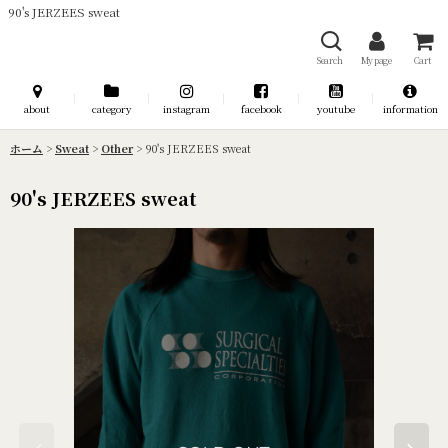
90's JERZEES sweat
Search
My page
Cart
about
category
instagram
facebook
youtube
information
ホーム
>
Sweat
>
Other
>
90's JERZEES sweat
90's JERZEES sweat