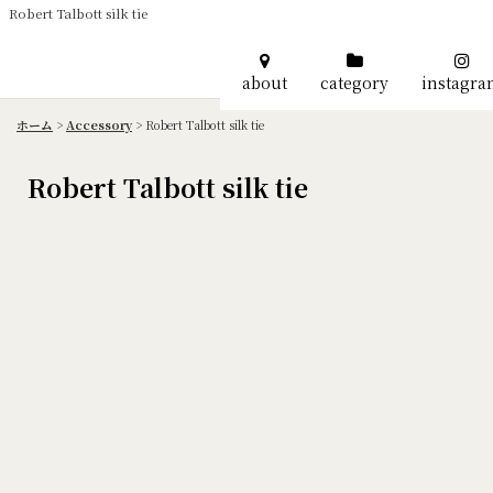
Robert Talbott silk tie
about
category
instagr
ホーム
>
Accessory
>
Robert Talbott silk tie
Robert Talbott silk tie