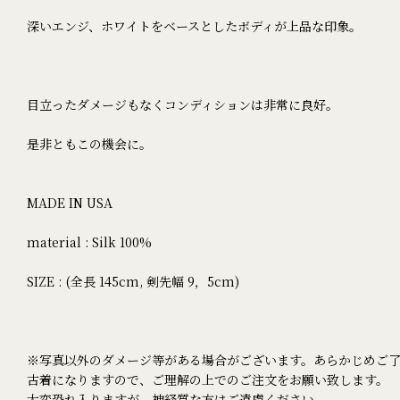
深いエンジ、ホワイトをベースとしたボディが上品な印象。
目立ったダメージもなくコンディションは非常に良好。
是非ともこの機会に。
MADE IN USA
material : Silk 100%
SIZE : (全長 145cm, 剣先幅 9，5cm)
※写真以外のダメージ等がある場合がございます。あらかじめご
古着になりますので、ご理解の上でのご注文をお願い致します。
大変恐れ入りますが、神経質な方はご遠慮ください。