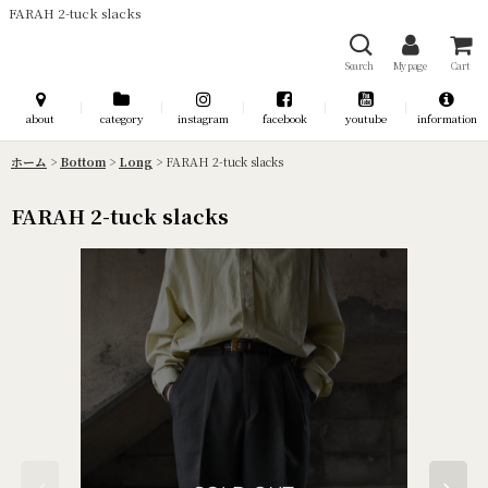
FARAH 2-tuck slacks
Search
My page
Cart
about
category
instagram
facebook
youtube
information
ホーム
>
Bottom
>
Long
>
FARAH 2-tuck slacks
FARAH 2-tuck slacks