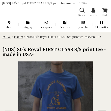
[NOS] 80's Royal FIRST CLASS S/S print tee -made in USA-
Search
My page
Cart
about
category
instagram
facebook
youtube
information
ホーム
>
T-shirt
>
[NOS] 80's Royal FIRST CLASS S/S print tee -made in USA-
[NOS] 80's Royal FIRST CLASS S/S print tee -
made in USA-