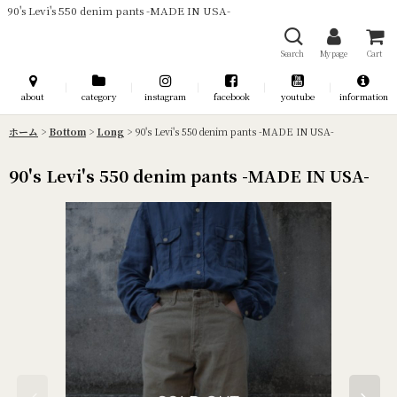
90's Levi's 550 denim pants -MADE IN USA-
Search
My page
Cart
about
category
instagram
facebook
youtube
information
ホーム
>
Bottom
>
Long
>
90's Levi's 550 denim pants -MADE IN USA-
90's Levi's 550 denim pants -MADE IN USA-