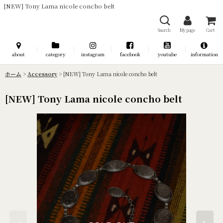
[NEW] Tony Lama nicole concho belt
Search
My page
Cart
about
category
instagram
facebook
youtube
information
ホーム
>
Accessory
>
[NEW] Tony Lama nicole concho belt
[NEW] Tony Lama nicole concho belt