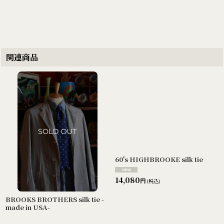
関連商品
60's HIGHBROOKE silk tie
14,080
円
(税込)
BROOKS BROTHERS silk tie -
made in USA-