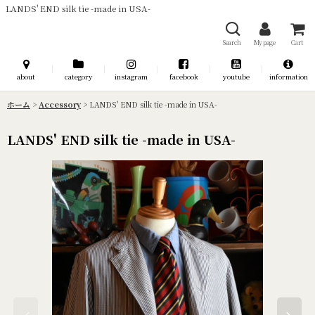
LANDS' END silk tie -made in USA-
Search
My page
Cart
about
category
instagram
facebook
youtube
information
ホーム
>
Accessory
>
LANDS' END silk tie -made in USA-
LANDS' END silk tie -made in USA-