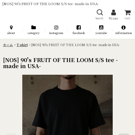
[NOS] 90's FRUIT OF THE LOOM S/S tee -made in USA-
Search
My page
Cart
about
category
instagram
facebook
youtube
information
ホーム
>
T-shirt
>
[NOS] 90's FRUIT OF THE LOOM S/S tee -made in USA-
[NOS] 90's FRUIT OF THE LOOM S/S tee -
made in USA-