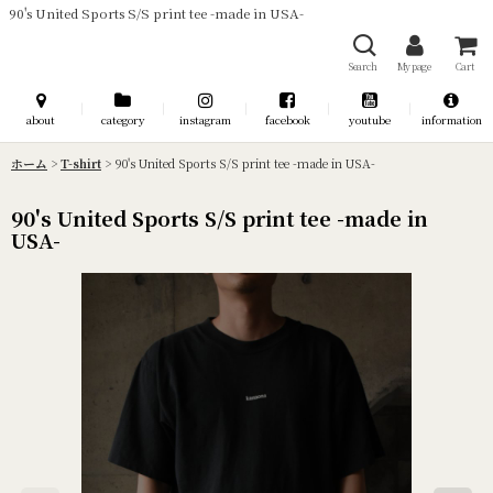
90's United Sports S/S print tee -made in USA-
Search
My page
Cart
about
category
instagram
facebook
youtube
information
ホーム
>
T-shirt
>
90's United Sports S/S print tee -made in USA-
90's United Sports S/S print tee -made in
USA-