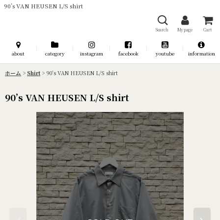
90’s VAN HEUSEN L/S shirt
Search
My page
Cart
about
category
instagram
facebook
youtube
information
ホーム
>
Shirt
>
90’s VAN HEUSEN L/S shirt
90’s VAN HEUSEN L/S shirt