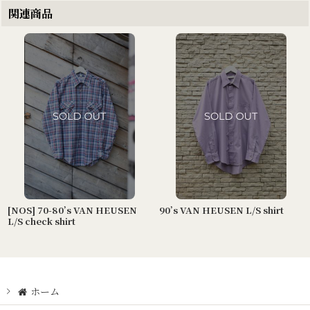
関連商品
[NOS] 70-80’s VAN HEUSEN
90’s VAN HEUSEN L/S shirt
L/S check shirt
ホーム