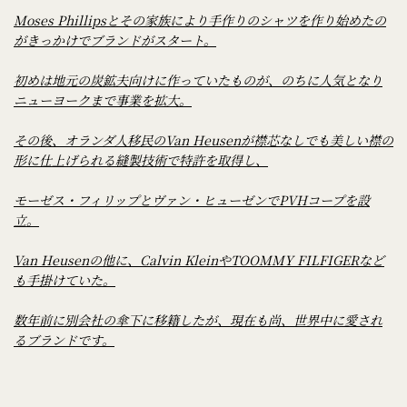
Moses Phillipsとその家族により手作りのシャツを作り始めたの
がきっかけでブランドがスタート。
初めは地元の炭鉱夫向けに作っていたものが、のちに人気となり
ニューヨークまで事業を拡大。
その後、オランダ人移民のVan Heusenが襟芯なしでも美しい襟の
形に仕上げられる縫製技術で特許を取得し、
モーゼス・フィリップとヴァン・ヒューゼンでPVHコープを設
立。
Van Heusenの他に、Calvin KleinやTOOMMY FILFIGERなど
も手掛けていた。
数年前に別会社の傘下に移籍したが、現在も尚、世界中に愛され
るブランドです。