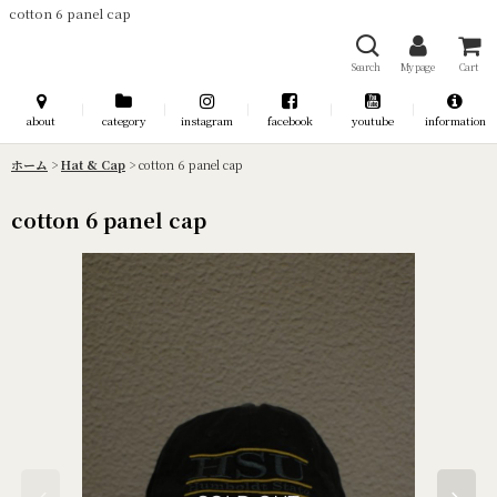
cotton 6 panel cap
Search
My page
Cart
about
category
instagram
facebook
youtube
information
ホーム
>
Hat & Cap
>
cotton 6 panel cap
cotton 6 panel cap