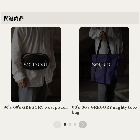
関連商品
90's-00's GREGORY
90's-00's GREGORY
"DUFFLEBAG"
"DUFFLEBAG"
14,080
円
(税込)