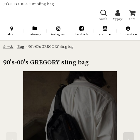
90's-00's GREGORY sling bag
Search
My page
Cart
about
category
instagram
facebook
youtube
information
ホーム
>
Bag
>
90's-00's GREGORY sling bag
90's-00's GREGORY sling bag