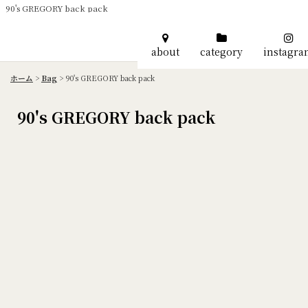
90's GREGORY back pack
about
category
instagr
ホーム
>
Bag
>
90's GREGORY back pack
90's GREGORY back pack