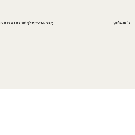
90's-00's GREGORY "DUFFLEBAG"