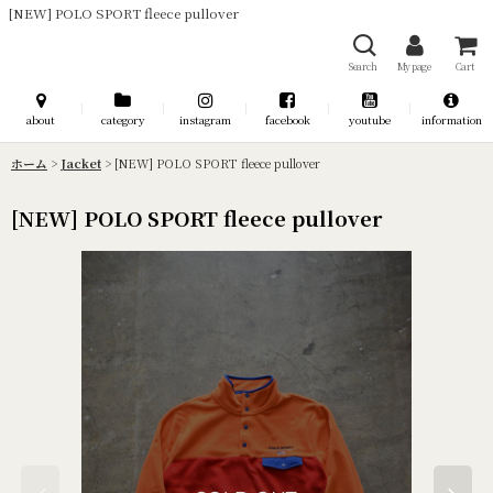
[NEW] POLO SPORT fleece pullover
Search
My page
Cart
about
category
instagram
facebook
youtube
information
ホーム
>
Jacket
>
[NEW] POLO SPORT fleece pullover
[NEW] POLO SPORT fleece pullover