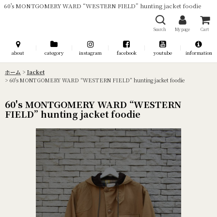
60's MONTGOMERY WARD “WESTERN FIELD” hunting jacket foodie
Search
My page
Cart
about
category
instagram
facebook
youtube
information
ホーム
>
Jacket
>
60's MONTGOMERY WARD “WESTERN FIELD” hunting jacket foodie
60's MONTGOMERY WARD “WESTERN
FIELD” hunting jacket foodie